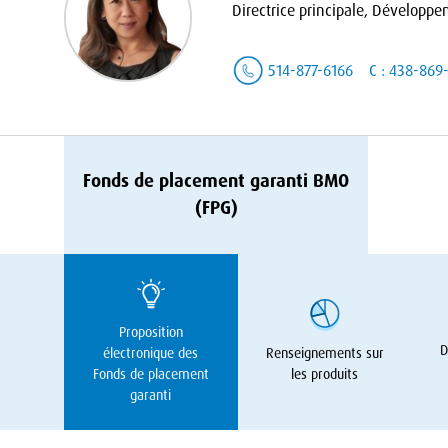
Directrice principale, Développem
514-877-6166
C : 438-869
Fonds de placement garanti
BMO
(
FPG
)
Proposition
D
électronique des
Renseignements sur
Fonds de placement
les produits
garanti