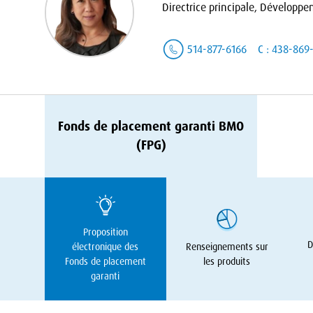
Directrice principale, Développem
514-877-6166
C : 438-869
Fonds de placement garanti
BMO
(
FPG
)
Proposition
D
électronique des
Renseignements sur
Fonds de placement
les produits
garanti