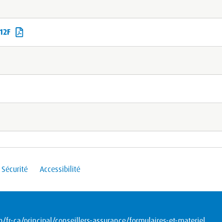
12F
Sécurité
Accessibilité
fr-ca/principal/conseillers-assurance/formulaires-et-materiel
.